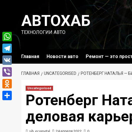
Перейти
к
АВТОХАБ
содержимому
ТЕХНОЛОГИИ АВТО
WhatsApp
Главная
Новости авто
Ремонт — это прос
Telegram
VK
ГЛАВНАЯ
UNCATEGORISED
РОТЕНБЕРГ НАТАЛЬЯ — 
Viber
Uncategorised
Odnoklassniki
Ротенберг Нат
Отправить
деловая карье
sib_ecometal
24 апреля 2022
0