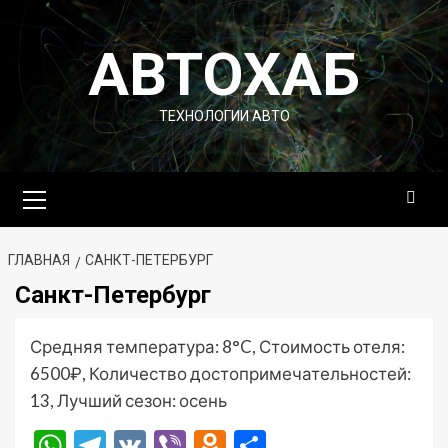
Перейти
к
АВТОХАБ
содержимому
ТЕХНОЛОГИИ АВТО
Основное
меню
ГЛАВНАЯ
САНКТ-ПЕТЕРБУРГ
Санкт-Петербург
Средняя температура: 8°C, Стоимость отеля:
6500₽, Количество достопримечательностей:
13, Лучший сезон: осень
WhatsApp
Telegram
VK
Viber
Odnoklassniki
Отправить