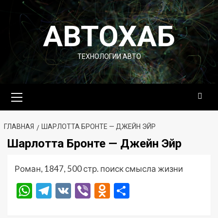
Перейти
к
АВТОХАБ
содержимому
ТЕХНОЛОГИИ АВТО
Основное
меню
ГЛАВНАЯ
ШАРЛОТТА БРОНТЕ — ДЖЕЙН ЭЙР
Шарлотта Бронте — Джейн Эйр
Роман, 1847, 500 стр. поиск смысла жизни
WhatsApp
Telegram
VK
Viber
Odnoklassniki
Отправить