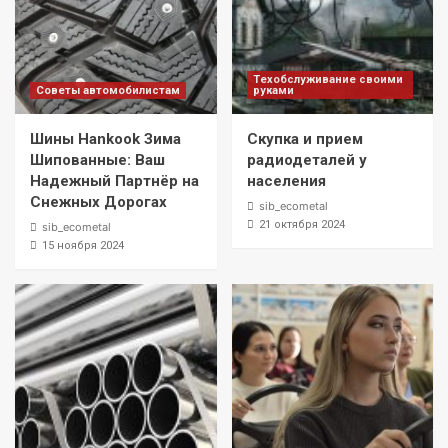
Техобслуживание своими
Советы автомобилистам
руками
Шины Hankook Зима
Скупка и прием
Шипованные: Ваш
радиодеталей у
Надежный Партнёр на
населения
Снежных Дорогах
sib_ecometal
21 октября 2024
sib_ecometal
15 ноября 2024