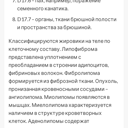
D17.6 – пах, например, поражение
семенного канатика.
D17.7 – органы, ткани брюшной полости
и пространства за брюшиной.
Классифицируются жировики на теле по
клеточному составу. Липофиброма
представлена уплотнением с
преобладанием в строении адипоцитов,
фибриновых волокон. Фибролипома
формируется из фиброзной ткани. Опухоль,
пронизанная кровеносными сосудами –
ангиолипома. Миолипомы появляются в
мышцах. Миелолипома характеризуется
наличием в структуре кроветворных
клеток. Аденолипомы содержат