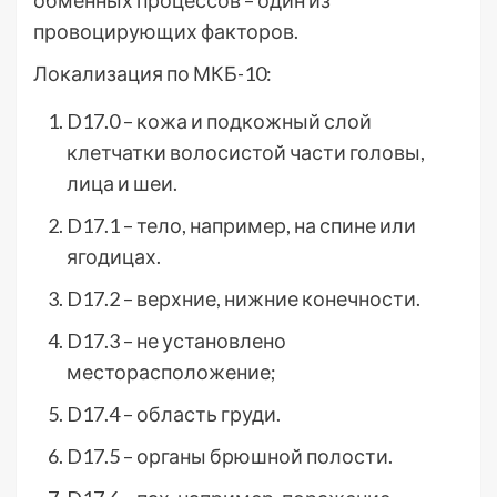
обменных процессов – один из
провоцирующих факторов.
Локализация по МКБ-10:
D17.0 – кожа и подкожный слой
клетчатки волосистой части головы,
лица и шеи.
D17.1 – тело, например, на спине или
ягодицах.
D17.2 – верхние, нижние конечности.
D17.3 – не установлено
месторасположение;
D17.4 – область груди.
D17.5 – органы брюшной полости.