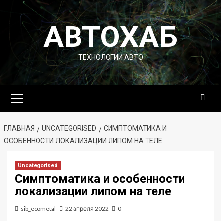
Перейти
к
АВТОХАБ
содержимому
ТЕХНОЛОГИИ АВТО
Основное
меню
ГЛАВНАЯ
UNCATEGORISED
СИМПТОМАТИКА И
ОСОБЕННОСТИ ЛОКАЛИЗАЦИИ ЛИПОМ НА ТЕЛЕ
Uncategorised
Симптоматика и особенности
локализации липом на теле
sib_ecometal
22 апреля 2022
0