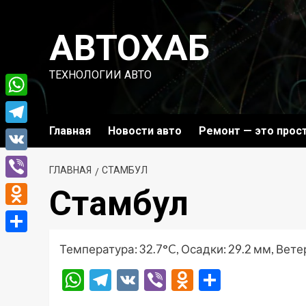
Перейти
к
АВТОХАБ
содержимому
ТЕХНОЛОГИИ АВТО
WhatsApp
Главная
Новости авто
Ремонт — это прос
Telegram
VK
ГЛАВНАЯ
СТАМБУЛ
Viber
Стамбул
Odnoklassniki
Отправить
Температура: 32.7°C, Осадки: 29.2 мм, Ветер
WhatsApp
Telegram
VK
Viber
Odnoklassni
Отправ