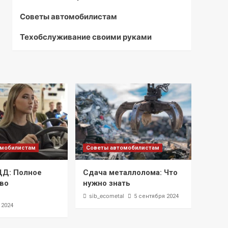
Советы автомобилистам
Техобслуживание своими руками
омобилистам
Советы автомобилистам
ДД: Полное
Сдача металлолома: Что
во
нужно знать
l
sib_ecometal
5 сентября 2024
 2024