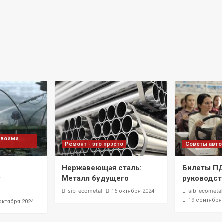
своими
Ремонт - это просто
Советы авт
Нержавеющая сталь:
Билеты П
у
Металл будущего
руководст
sib_ecometal
sib_ecometa
16 октября 2024
19 сентября
октября 2024