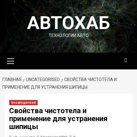
Перейти
к
АВТОХАБ
содержимому
ТЕХНОЛОГИИ АВТО
Основное
меню
ГЛАВНАЯ
UNCATEGORISED
СВОЙСТВА ЧИСТОТЕЛА И
ПРИМЕНЕНИЕ ДЛЯ УСТРАНЕНИЯ ШИПИЦЫ
Uncategorised
Свойства чистотела и
применение для устранения
шипицы