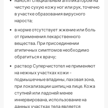
наносят специальным аппликатором на
чистую сухую кожу ног или рук, точечно
в участке образования вирусного
нароста;
в норме отсутствует жжение или боль
от применения лекарственного
вещества. При присоединении
атипичных симптомов необходимо
обратиться к врачу;
раствор Суперчистотел не применяют
на нежных участках кожи –
подмышечные впадины, паховая зона,
при локализации шипиц на лице. Кожа
ступней или ладоней менее
иннервирована, использование на
данных участках тела является