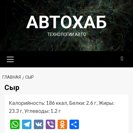
Перейти
к
АВТОХАБ
содержимому
ТЕХНОЛОГИИ АВТО
Основное
меню
ГЛАВНАЯ
СЫР
Сыр
Калорийность: 186 ккал, Белки: 2.6 г, Жиры:
23.3 г, Углеводы: 1.2 г
WhatsApp
Telegram
VK
Viber
Odnoklassniki
Отправить