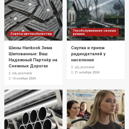
Техобслуживание своими
Советы автомобилистам
руками
Шины Hankook Зима
Скупка и прием
Шипованные: Ваш
радиодеталей у
Надежный Партнёр на
населения
Снежных Дорогах
sib_ecometal
21 октября 2024
sib_ecometal
15 ноября 2024