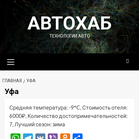
Перейти
к
АВТОХАБ
содержимому
ТЕХНОЛОГИИ АВТО
Основное
меню
ГЛАВНАЯ
УФА
Уфа
Средняя температура: -9°C, Стоимость отеля:
6000₽, Количество достопримечательностей:
7, Лучший сезон: зима
WhatsApp
Telegram
VK
Viber
Odnoklassniki
Отправить