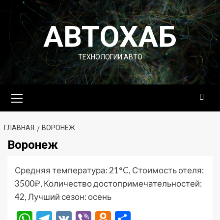
Перейти
к
АВТОХАБ
содержимому
ТЕХНОЛОГИИ АВТО
Основное
меню
ГЛАВНАЯ
ВОРОНЕЖ
Воронеж
Средняя температура: 21°C, Стоимость отеля:
3500₽, Количество достопримечательностей:
42, Лучший сезон: осень
WhatsApp
Telegram
VK
Viber
Odnoklassniki
Отправить