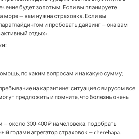
ечение будет золотым. Если вы планируете
на море — вам нужна страховка. Если вы
параглайдингом и пробовать дайвинг — она вам
«активный отдых».
ки:
помощь, по каким вопросам и на какую сумму;
пребывание на карантине: ситуация с вирусом все
 могут предложить и помните, что болезнь очень
 — около 300-400 ₽ на человека, подобрать
й годами агрегатор страховок — cherehapa.