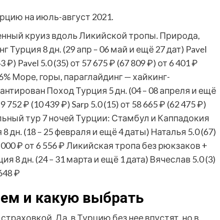
рцию на июль-август 2021.
енный круиз вдоль Ликийской тропы. Природа,
инг Турция
8 дн.
(29 апр – 06 май и ещё 27 дат)
Pavel
43 ₽)
Pavel 5.0
(35)
от 57 675 ₽
(67 809 ₽)
от 6 401 ₽
-6%
Море, горы, параглайдинг — хайкинг-
рантирован Поход Турция
5 дн.
(04 – 08 апреля и ещё
 9 752 ₽
(10 439 ₽)
Sarp 5.0
(15)
от 58 665 ₽
(62 475 ₽)
льный тур
7 ночей Турции: Стамбул и Каппадокия
я
8 дн.
(18 – 25 февраля и ещё 4 даты)
Наталья 5.0
(67)
 000 ₽
от 6 556 ₽
Ликийская тропа без рюкзаков +
рция
8 дн.
(24 – 31 марта и ещё 1 дата)
Вячеслав 5.0
(3)
648 ₽
чем и какую выбрать
страховкой. Да, в Турцию без нее впустят, но в