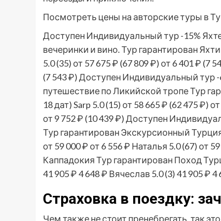
Посмотреть цены на авторские туры в Ту
Доступен Индивидуальный тур
-15%
Яхт
вечеринки и вино. Тур гарантирован Яхт
5.0
(35)
от 57 675 ₽
(67 809 ₽)
от 6 401 ₽
(7 5
(7 543 ₽)
Доступен Индивидуальный тур
путешествие по Ликийской тропе Тур га
18 дат)
Sarp 5.0
(15)
от 58 665 ₽
(62 475 ₽)
от
от 9 752 ₽
(10 439 ₽)
Доступен Индивидуа
Тур гарантирован Экскурсионный Турци
от 59 000 ₽
от 6 556 ₽
Наталья 5.0
(67)
от 59
Каппадокия Тур гарантирован Поход Ту
41 905 ₽
4 648 ₽
Вячеслав 5.0
(3)
41 905 ₽
4 
Страховка в поездку: за
Чем также не стоит пренебрегать, так это 