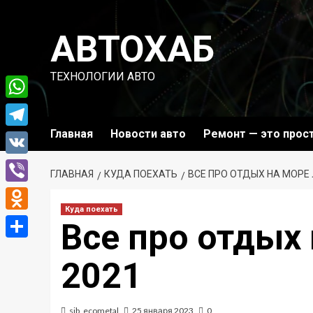
Перейти
к
АВТОХАБ
содержимому
ТЕХНОЛОГИИ АВТО
WhatsApp
Главная
Новости авто
Ремонт — это прос
Telegram
VK
ГЛАВНАЯ
КУДА ПОЕХАТЬ
ВСЕ ПРО ОТДЫХ НА МОРЕ
Viber
Куда поехать
Odnoklassniki
Все про отдых
Отправить
2021
sib_ecometal
25 января 2023
0