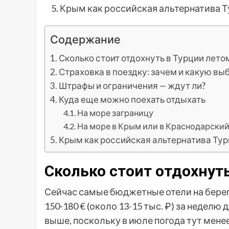
Крым как российская альтернатива 
Содержание
Сколько стоит отдохнуть в Турции лето
Страховка в поездку: зачем и какую вы
Штрафы и ограничения — ждут ли?
Куда еще можно поехать отдыхать
На море заграницу
На море в Крым или в Краснодарский
Крым как российская альтернатива Ту
Сколько стоит отдохнуть
Сейчас самые бюджетные отели на берег
150-180 € (около 13-15 тыс. ₽) за недел
выше, поскольку в июле погода тут менее