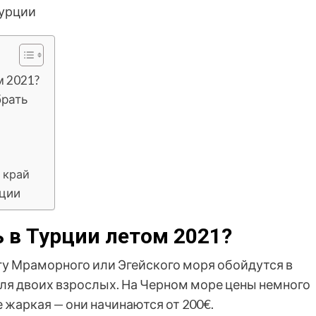
Турции
м 2021?
брать
 край
рции
 в Турции летом 2021?
у Мраморного или Эгейского моря обойдутся в
ю для двоих взрослых. На Черном море цены немного
 жаркая — они начинаются от 200€.