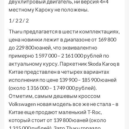
двухлитровый двигатель, ни версия 4×4
местному Кароку не положены.
1
/ 2
2
/ 2
Tharu предлагается в шести комплектациях,
цена новинки лежит в диапазоне от 169 800
до 229 800 юаней, что эквивалентно
примерно 1 597 000 – 2 161 000 рублей по
актуальному курсу. Паркетник Skoda Karoq в
Китае представлен в четырех вариантах
исполнения по цене 139 900 – 185 900 юаней
(около 1 316 000 – 1 749 000 рублей).
Отметим, самым дешевым кроссом
Volkswagen новая модель все же не стала – в
Китае еще продают маленький T-Roc,
который стоит от 139 800 юаней (около
1 315 000 рублей). Зато Tharu гораздо