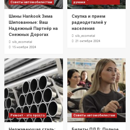
Советы автомобилистам
руками
Шины Hankook Зима
Скупка и прием
Шипованные: Ваш
радиодеталей у
Надежный Партнёр на
населения
Снежных Дорогах
sib_ecometal
21 октября 2024
sib_ecometal
15 ноября 2024
Ремонт - это просто
Советы автомобилистам
Нержавеющая сталь:
Билеты ПДД: Полное