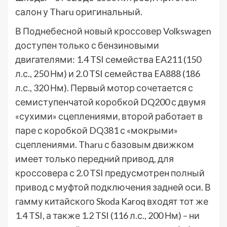
салон у Tharu оригинальный.
В Поднебесной новый кроссовер Volkswagen
доступен только с бензиновыми
двигателями: 1.4 TSI семейства EA211 (150
л.с., 250 Нм) и 2.0 TSI семейства EA888 (186
л.с., 320 Нм). Первый мотор сочетается с
семиступенчатой коробкой DQ200 с двумя
«сухими» сцеплениями, второй работает в
паре с коробкой DQ381 с «мокрыми»
сцеплениями. Tharu с базовым движком
имеет только передний привод, для
кроссовера с 2.0 TSI предусмотрен полный
привод с муфтой подключения задней оси. В
гамму китайского Skoda Karoq входят тот же
1.4 TSI, а также 1.2 TSI (116 л.с., 200 Нм) – ни