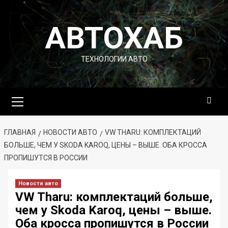
Перейти
к
АВТОХАБ
содержимому
ТЕХНОЛОГИИ АВТО
Основное
меню
ГЛАВНАЯ
НОВОСТИ АВТО
VW THARU: КОМПЛЕКТАЦИЙ
БОЛЬШЕ, ЧЕМ У SKODA KAROQ, ЦЕНЫ – ВЫШЕ. ОБА КРОССА
ПРОПИШУТСЯ В РОССИИ
Новости авто
VW Tharu: комплектаций больше,
чем у Skoda Karoq, цены – выше.
Оба кросса пропишутся в России