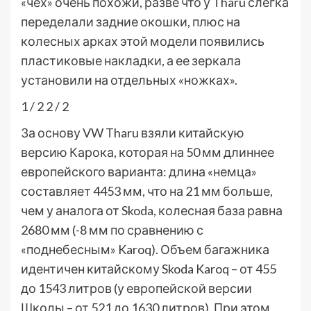
«чех» очень похожи, разве что у Tharu слегка
переделали задние окошки, плюс на
колесных арках этой модели появились
пластиковые накладки, а ее зеркала
установили на отдельных «ножках».
1
/ 2
2
/ 2
За основу VW Tharu взяли китайскую
версию Карока, которая на 50 мм длиннее
европейского варианта: длина «немца»
составляет 4453 мм, что на 21 мм больше,
чем у аналога от Skoda, колесная база равна
2680 мм (-8 мм по сравнению с
«поднебесным» Karoq). Объем багажника
идентичен китайскому Skoda Karoq – от 455
до 1543 литров (у европейской версии
Шкоды – от 521 до 1630 литров). При этом