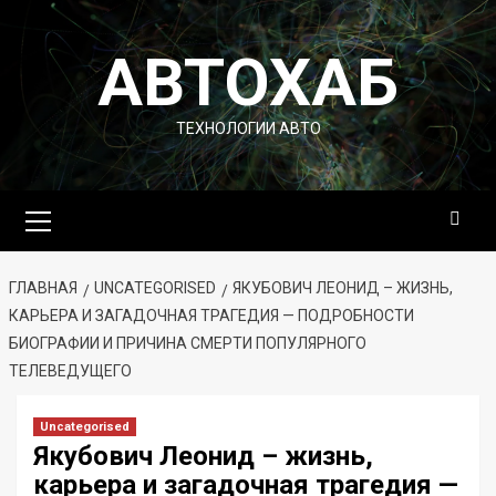
Перейти
к
АВТОХАБ
содержимому
ТЕХНОЛОГИИ АВТО
Основное
меню
ГЛАВНАЯ
UNCATEGORISED
ЯКУБОВИЧ ЛЕОНИД – ЖИЗНЬ,
КАРЬЕРА И ЗАГАДОЧНАЯ ТРАГЕДИЯ — ПОДРОБНОСТИ
БИОГРАФИИ И ПРИЧИНА СМЕРТИ ПОПУЛЯРНОГО
ТЕЛЕВЕДУЩЕГО
Uncategorised
Якубович Леонид – жизнь,
карьера и загадочная трагедия —