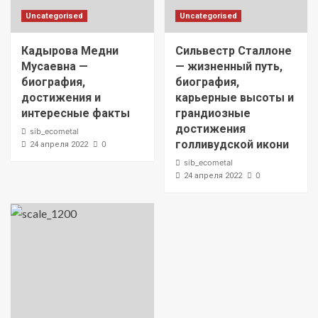
Uncategorised
Uncategorised
Кадырова Медни
Сильвестр Сталлоне
Мусаевна —
— жизненный путь,
биография,
биография,
достижения и
карьерные высоты и
интересные факты
грандиозные
достижения
sib_ecometal
голливудской икони
0
24 апреля 2022
sib_ecometal
0
24 апреля 2022