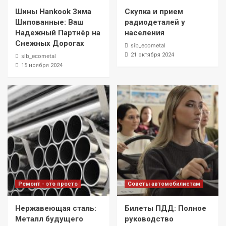
Шины Hankook Зима
Скупка и прием
Шипованные: Ваш
радиодеталей у
Надежный Партнёр на
населения
Снежных Дорогах
sib_ecometal
21 октября 2024
sib_ecometal
15 ноября 2024
Ремонт - это просто
Советы автомобилистам
Нержавеющая сталь:
Билеты ПДД: Полное
Металл будущего
руководство