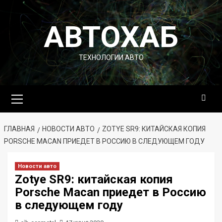
Перейти
к
АВТОХАБ
содержимому
ТЕХНОЛОГИИ АВТО
Основное
меню
ГЛАВНАЯ
НОВОСТИ АВТО
ZOTYE SR9: КИТАЙСКАЯ КОПИЯ
PORSCHE MACAN ПРИЕДЕТ В РОССИЮ В СЛЕДУЮЩЕМ ГОДУ
Новости авто
Zotye SR9: китайская копия
Porsche Macan приедет в Россию
в следующем году