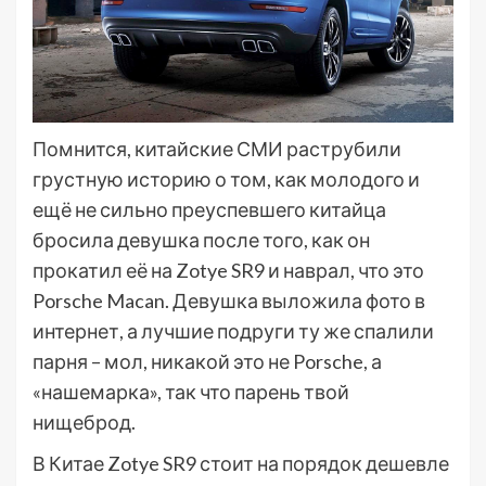
Помнится, китайские СМИ раструбили
грустную историю о том, как молодого и
ещё не сильно преуспевшего китайца
бросила девушка после того, как он
прокатил её на Zotye SR9 и наврал, что это
Porsche Macan. Девушка выложила фото в
интернет, а лучшие подруги ту же спалили
парня – мол, никакой это не Porsche, а
«нашемарка», так что парень твой
нищеброд.
В Китае Zotye SR9 стоит на порядок дешевле