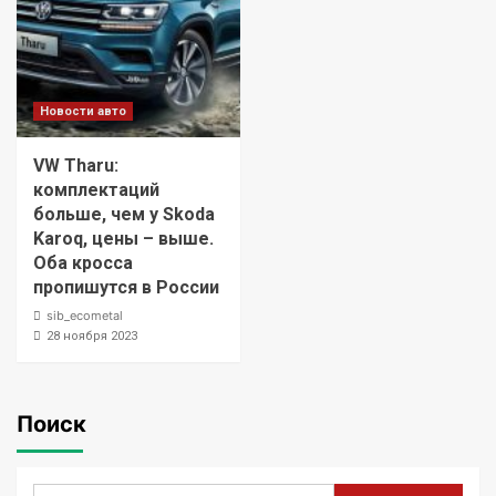
Новости авто
VW Tharu:
комплектаций
больше, чем у Skoda
Karoq, цены – выше.
Оба кросса
пропишутся в России
sib_ecometal
28 ноября 2023
Поиск