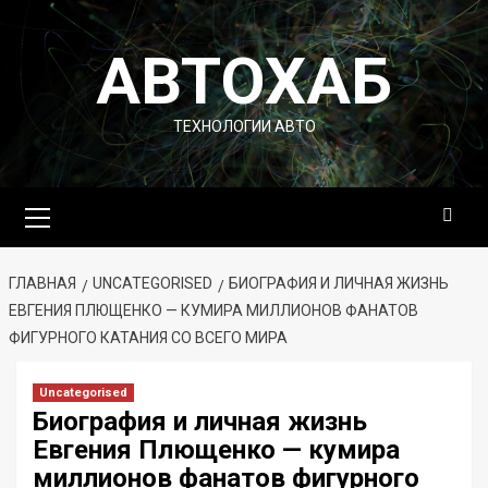
Перейти
к
АВТОХАБ
содержимому
ТЕХНОЛОГИИ АВТО
Основное
меню
ГЛАВНАЯ
UNCATEGORISED
БИОГРАФИЯ И ЛИЧНАЯ ЖИЗНЬ
ЕВГЕНИЯ ПЛЮЩЕНКО — КУМИРА МИЛЛИОНОВ ФАНАТОВ
ФИГУРНОГО КАТАНИЯ СО ВСЕГО МИРА
Uncategorised
Биография и личная жизнь
Евгения Плющенко — кумира
миллионов фанатов фигурного