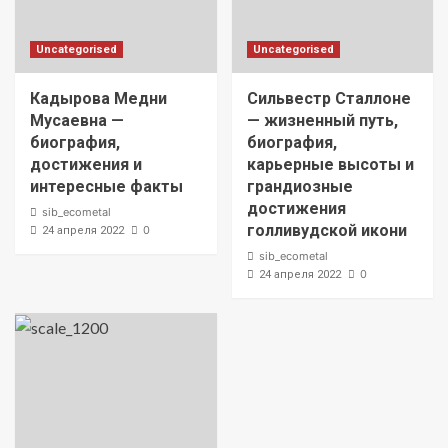
Uncategorised
Uncategorised
Кадырова Медни
Сильвестр Сталлоне
Мусаевна —
— жизненный путь,
биография,
биография,
достижения и
карьерные высоты и
интересные факты
грандиозные
достижения
sib_ecometal
голливудской икони
0
24 апреля 2022
sib_ecometal
0
24 апреля 2022