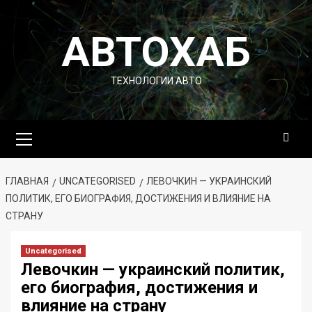
Перейти
к
АВТОХАБ
содержимому
ТЕХНОЛОГИИ АВТО
Основное
меню
ГЛАВНАЯ
UNCATEGORISED
ЛЕВОЧКИН — УКРАИНСКИЙ
ПОЛИТИК, ЕГО БИОГРАФИЯ, ДОСТИЖЕНИЯ И ВЛИЯНИЕ НА
СТРАНУ
Uncategorised
Левочкин — украинский политик,
его биография, достижения и
влияние на страну