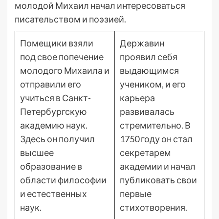
молодой Михаил начал интересоваться
писательством и поэзией.
Помещики взяли
Державин
под свое попечение
проявил себя
молодого Михаила и
выдающимся
отправили его
учеником, и его
учиться в Санкт-
карьера
Петербургскую
развивалась
академию наук.
стремительно. В
Здесь он получил
1750 году он стал
высшее
секретарем
образование в
академии и начал
области философии
публиковать свои
и естественных
первые
наук.
стихотворения.