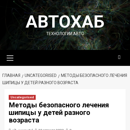
Перейти
к
АВТОХАБ
содержимому
ТЕХНОЛОГИИ АВТО
Основное
меню
ГЛАВНАЯ
UNCATEGORISED
МЕТОДЫ БЕЗОПАСНОГО ЛЕЧЕНИЯ
ШИПИЦЫ У ДЕТЕЙ РАЗНОГО ВОЗРАСТА
Uncategorised
Методы безопасного лечения
шипицы у детей разного
возраста