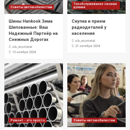
Техобслуживание своими
Советы автомобилистам
руками
Шины Hankook Зима
Скупка и прием
Шипованные: Ваш
радиодеталей у
Надежный Партнёр на
населения
Снежных Дорогах
sib_ecometal
21 октября 2024
sib_ecometal
15 ноября 2024
Ремонт - это просто
Советы автомобилистам