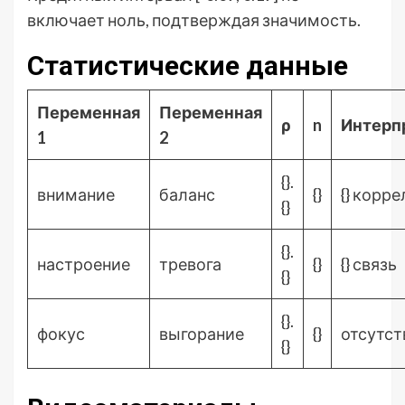
включает ноль, подтверждая значимость.
Статистические данные
Переменная
Переменная
ρ
n
Интерп
1
2
{}.
внимание
баланс
{}
{} корр
{}
{}.
настроение
тревога
{}
{} связь
{}
{}.
фокус
выгорание
{}
отсутст
{}