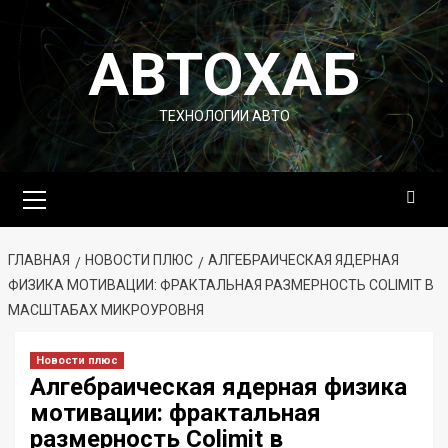
Перейти
к
АВТОХАБ
содержимому
ТЕХНОЛОГИИ АВТО
Основное
меню
ГЛАВНАЯ
НОВОСТИ ПЛЮС
АЛГЕБРАИЧЕСКАЯ ЯДЕРНАЯ
ФИЗИКА МОТИВАЦИИ: ФРАКТАЛЬНАЯ РАЗМЕРНОСТЬ COLIMIT В
МАСШТАБАХ МИКРОУРОВНЯ
Новости плюс
Алгебраическая ядерная физика
мотивации: фрактальная
размерность Colimit в