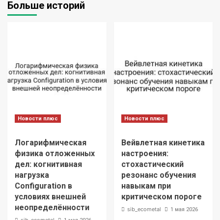
Больше историй
Новости плюс
Новости плюс
Логарифмическая
Вейвлетная кинетика
физика отложенных
настроения:
дел: когнитивная
стохастический
нагрузка
резонанс обучения
Configuration в
навыкам при
условиях внешней
критическом пороге
неопределённости
sib_ecometal
1 мая 2026
sib_ecometal