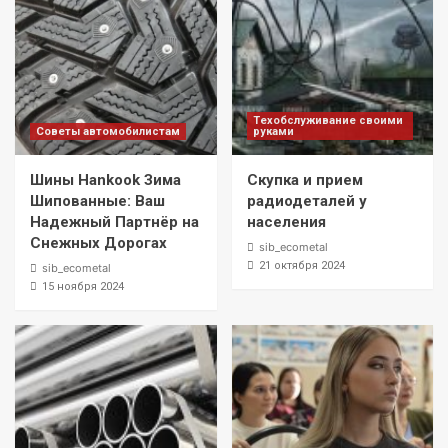
Техобслуживание своими
Советы автомобилистам
руками
Шины Hankook Зима
Скупка и прием
Шипованные: Ваш
радиодеталей у
Надежный Партнёр на
населения
Снежных Дорогах
sib_ecometal
21 октября 2024
sib_ecometal
15 ноября 2024