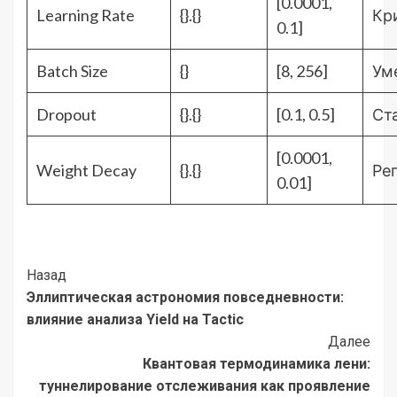
[0.0001,
Learning Rate
{}.{}
Кр
0.1]
Batch Size
{}
[8, 256]
Ум
Dropout
{}.{}
[0.1, 0.5]
Ст
[0.0001,
Weight Decay
{}.{}
Ре
0.01]
Post
Назад
Эллиптическая астрономия повседневности:
Navigation
влияние анализа Yield на Tactic
Далее
Квантовая термодинамика лени:
туннелирование отслеживания как проявление